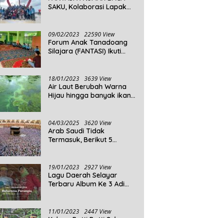
SAKU, Kolaborasi Lapak
Baca
09/02/2023
22590 View
Forum Anak Tanadoang
Silajara (FANTASI) Ikuti
Reses Anggota DPRD
Kepulauan Selayar
18/01/2023
3639 View
Air Laut Berubah Warna
Hijau hingga banyak ikan
yang mati, Berikut
Penjelasannya!
04/03/2025
3620 View
Arab Saudi Tidak
Termasuk, Berikut 5
Negara Dengan Populasi
Agama Islam Terbanyak di
Dunia Tahun 2025
19/01/2023
2927 View
Lagu Daerah Selayar
Terbaru Album Ke 3 Adi
Beta
11/01/2023
2447 View