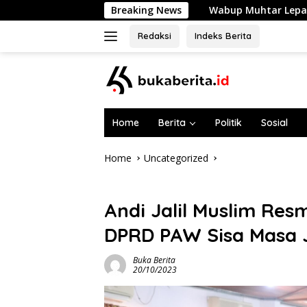
Skip
Wabup Muhtar Lepas 48 Pramuka Garuda Se
Breaking News
to
content
Redaksi
Indeks Berita
Home
Berita
Politik
Sosial
Home
Uncategorized
Uncategorized
Andi Jalil Muslim Res
DPRD PAW Sisa Masa 
Buka Berita
20/10/2023