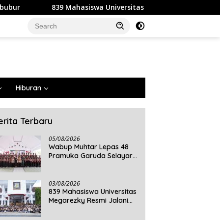
hasiswa Universitas Megarezky Resmi Jalani KKN Tematik, Siap
Hiburan
erita Terbaru
05/08/2026
Wabup Muhtar Lepas 48
Pramuka Garuda Selayar
ke Jambore Nasional XII
2026 di Cibubur
03/08/2026
839 Mahasiswa Universitas
Megarezky Resmi Jalani
KKN Tematik, Siap
Mengabdi di Seluruh Desa