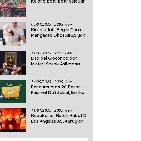
Kelong Batti Batti Selayar
09/01/2023
2298 View
Kini mudah, Begini Cara
Mengecek Obat Sirup yang
Tidak Memenuhi Syarat
dan Obat Sirup yang
Aman Untuk Dikonsumsi
11/02/2023
2215 View
Lisa del Giocondo dan
Misteri Sosok Asli Mona
Lisa
14/09/2023
2099 View
Pengumuman 20 Besar
Festival Da’i Sulsel, Berikut
Peserta yang dinyatakan
Lolos
11/01/2025
2085 View
Kebakaran Hutan Hebat Di
Los Angeles AS, Kerugian
Ditaksir Capai Ribuan
Triliun Rupiah