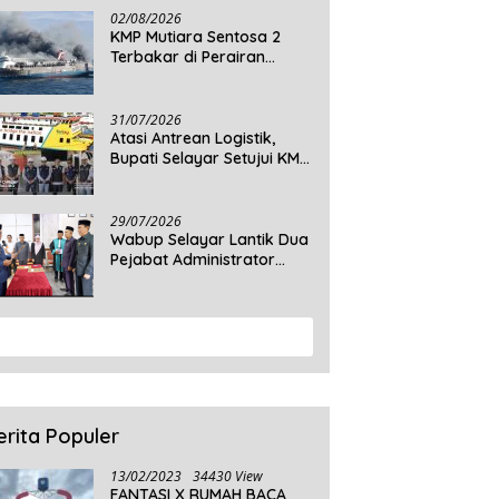
Daratan Selayar
02/08/2026
KMP Mutiara Sentosa 2
Terbakar di Perairan
Sumenep, 5 Tewas dan 41
Penumpang Masih Dalam
Pencarian
31/07/2026
Atasi Antrean Logistik,
Bupati Selayar Setujui KMP
Balibo Kembali Beroperasi
Terbatas
29/07/2026
Wabup Selayar Lantik Dua
Pejabat Administrator
Disdukcapil, Perkuat
Pelayanan Administrasi
Kependudukan
View More
erita Populer
13/02/2023
34430 View
FANTASI X RUMAH BACA