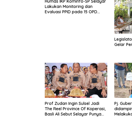
Humas IKP Kominfo-SP Selayar
Lakukan Monitoring dan
Evaluasi PPID pada 15 OPD
Teknis
Legislato
Gelar Pe
Prof Zudan Ingin Sulsel Jadi
Pj. Gube
The Reel Province Of Koperasi,
didamping
Basli Ali Sebut Selayar Punya
Melakuk
Potensi Angkat Nama Koperasi
di Punc
Sulsel