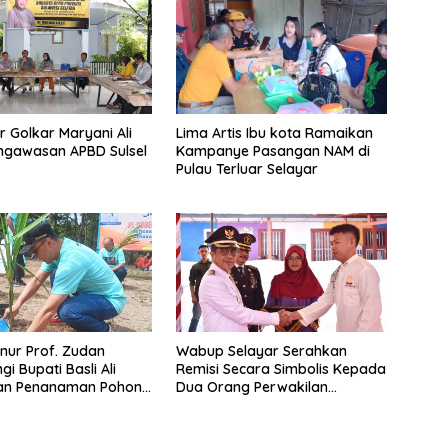
r Golkar Maryani Ali
Lima Artis Ibu kota Ramaikan
ngawasan APBD Sulsel
Kampanye Pasangan NAM di
Pulau Terluar Selayar
rnur Prof. Zudan
Wabup Selayar Serahkan
i Bupati Basli Ali
Remisi Secara Simbolis Kepada
an Penanaman Pohon
Dua Orang Perwakilan
ak Tanadoang
Narapidana