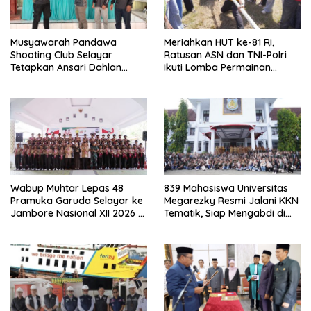
Musyawarah Pandawa
Meriahkan HUT ke-81 RI,
Shooting Club Selayar
Ratusan ASN dan TNI-Polri
Tetapkan Ansari Dahlan
Ikuti Lomba Permainan
sebagai Ketua Periode 2026–
Rakyat
2030
Wabup Muhtar Lepas 48
839 Mahasiswa Universitas
Pramuka Garuda Selayar ke
Megarezky Resmi Jalani KKN
Jambore Nasional XII 2026 di
Tematik, Siap Mengabdi di
Cibubur
Seluruh Desa Daratan
Selayar