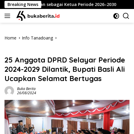
Skip
ari Dahlan sebagai Ketua Periode 2026–2030
Breaking News
Meriahka
to
content
Home
Info Tanadoang
Info Tanadoang
25 Anggota DPRD Selayar Periode
2024-2029 Dilantik, Bupati Basli Ali
Ucapkan Selamat Bertugas
Buka Berita
26/08/2024