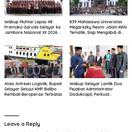
Wabup Muhtar Lepas 48
839 Mahasiswa Universitas
Pramuka Garuda Selayar ke
Megarezky Resmi Jalani KKN
Jambore Nasional XII 2026 di
Tematik, Siap Mengabdi di
Cibubur
Seluruh Desa Daratan
Selayar
Atasi Antrean Logistik, Bupati
Wabup Selayar Lantik Dua
Selayar Setujui KMP Balibo
Pejabat Administrator
Kembali Beroperasi Terbatas
Disdukcapil, Perkuat
Pelayanan Administrasi
Kependudukan
Leave a Reply