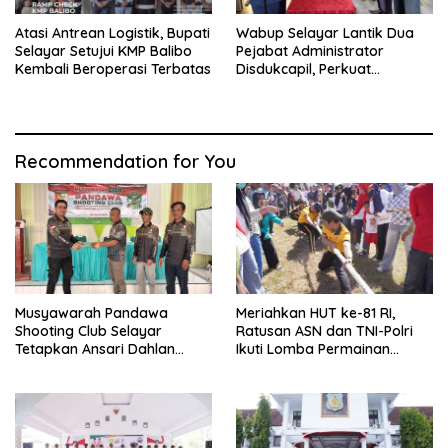
Atasi Antrean Logistik, Bupati
Wabup Selayar Lantik Dua
Selayar Setujui KMP Balibo
Pejabat Administrator
Kembali Beroperasi Terbatas
Disdukcapil, Perkuat
Pelayanan Administrasi
Kependudukan
Recommendation for You
Musyawarah Pandawa
Meriahkan HUT ke-81 RI,
Shooting Club Selayar
Ratusan ASN dan TNI-Polri
Tetapkan Ansari Dahlan
Ikuti Lomba Permainan
sebagai Ketua Periode 2026–
Rakyat
2030